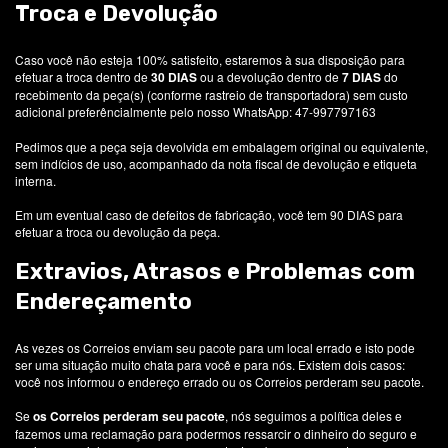
Troca e Devolução
Caso você não esteja 100% satisfeito, estaremos à sua disposição para
efetuar a troca dentro de
30
DIAS
ou a devolução dentro de
7 DIAS
do
recebimento da peça(s) (conforme rastreio de transportadora) sem custo
adicional
preferêncialmente pelo nosso WhatsApp: 47-997797163
Pedimos que a peça seja devolvida em embalagem original ou equivalente,
sem indícios de uso, acompanhado da nota fiscal de devolução e etiqueta
interna.
Em um eventual caso de defeitos de fabricação, você tem 90 DIAS para
efetuar a troca ou devolução da peça.
Extravios, Atrasos e Problemas com
Endereçamento
As vezes os Correios enviam seu pacote para um local errado e isto pode
ser uma situação muito chata para você e para nós. Existem dois casos:
você nos informou o endereço errado ou os Correios perderam seu pacote.
Se
os Correios perderam seu pacote
, nós seguimos a política deles e
fazemos uma reclamação para podermos ressarcir o dinheiro do seguro e