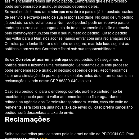
assim encaminharemos um novo pacote. Lembramos que este processo
pode ser demorado e qualquer decisão depende deles.
Se você nos informou um
endereço errado
e o pacote já for postado, custos
de reenvio e extravio serão de sua responsabilidade. No caso de um pedido
já postado, se ele voltar para a Nun, você poderá pedir um reenvio para o
endereço correto com o pagamento do frete novamente (solicite o reenvio
pelo
contato@getnun.com
com o seu número do pedido). Caso o pedido
não voltar para a Nun, nós aconselhamos entrar com uma reclamação nos
Correios para tentar liberar o dinheiro do seguro, mas isto tudo seguirá as
políticas e prazos dos Correios e ficará sob sua responsabilidade.
Se
os Correios atrasarem a entrega
do seu pedido, nós seguimos a
política deles e fazemos uma reclamação. Lembramos que este processo
pode ser demorado e qualquer decisão depende deles. Recomendamos
fazer uma simulação de prazos pelo site deles antes de entrarmos com uma
reclamação usando nosso CEP 88330-040 e o seu.
Caso seu pedido foi para o endereço correto, porém o carteiro não foi
recebido, o pacote poderá voltar ao rememtente ou ficar aguardando
retirada na agência dos Correios/transportadora. Assim, caso ele volte ao
remetente, será cobrada uma nova taxa de envio ou, caso prefira cancelar o
pedido, será descontada a taxa de envio.
Reclamações
Saiba seus direitos para compras pela internet no site do PROCON-SC. Para
reclamações, clique
aqui
.