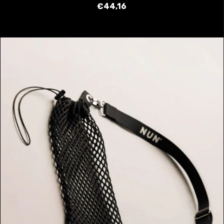
€44,16