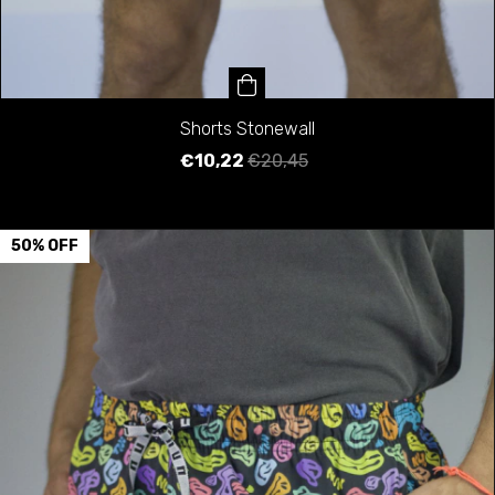
Shorts Stonewall
€10,22
€20,45
50
%
OFF