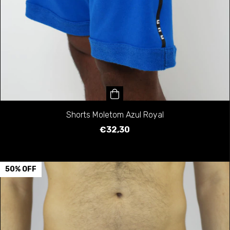
Shorts Moletom Azul Royal
€32,30
50
%
OFF