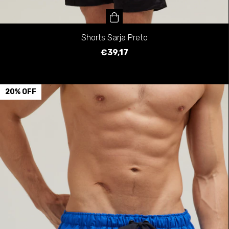
Shorts Sarja Preto
€39,17
20
%
OFF