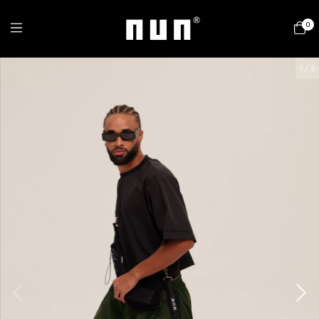
0
1
/
5