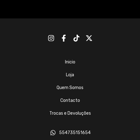
Inicio
Loja
Quem Somos
Contacto
Trocas e Devoluções
554735151654