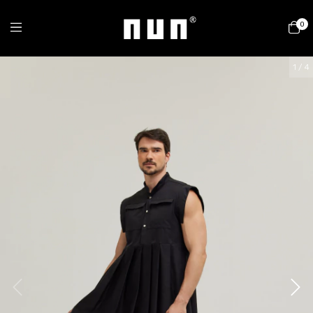
0
1
/
4