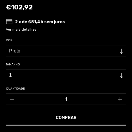
€102,92
2
x de
€51,46
sem juros
Ver mais detalhes
COR
TAMANHO
QUANTIDADE