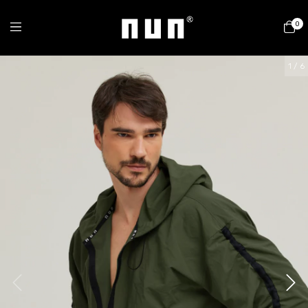
0
1
/
6