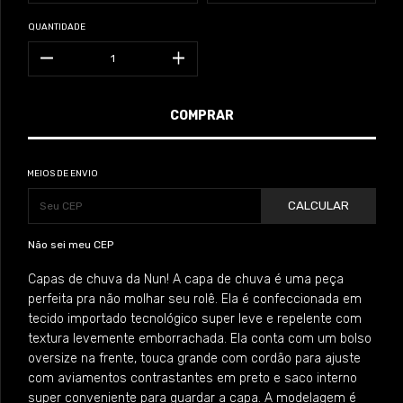
QUANTIDADE
MEIOS DE ENVIO
CALCULAR
Não sei meu CEP
Capas de chuva da Nun! A capa de chuva é uma peça
perfeita pra não molhar seu rolê. Ela é confeccionada em
tecido importado tecnológico super leve e repelente com
textura levemente emborrachada. Ela conta com um bolso
oversize na frente, touca grande com cordão para ajuste
com aviamentos contrastantes em preto e saco interno
super conveniente para guardar a capa. A modelagem é