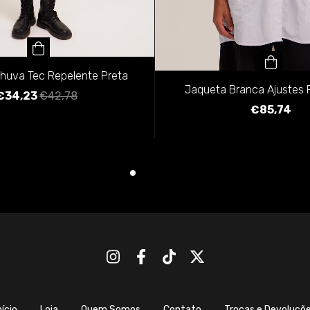
huva Tec Repelente Preta
Jaqueta Branca Ajustes 
€34,23
€42,78
€85,74
nício
Loja
Quem Somos
Contato
Trocas e Devoluçõ