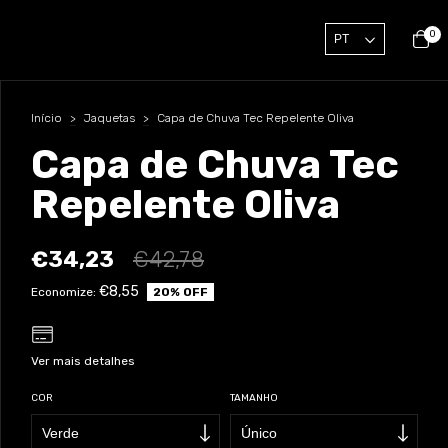
0
Início
>
Jaquetas
>
Capa de Chuva Tec Repelente Oliva
Capa de Chuva Tec
Repelente Oliva
€34,23
€42,78
€8,55
20
% OFF
Economize:
Ver mais detalhes
COR
TAMANHO