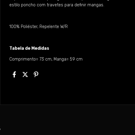
estilo poncho com travetes para definir mangas.
100% Poliéster, Repelente W/R
Tabela de Medidas
Comprimento= 73 cm, Manga= 59 cm
s