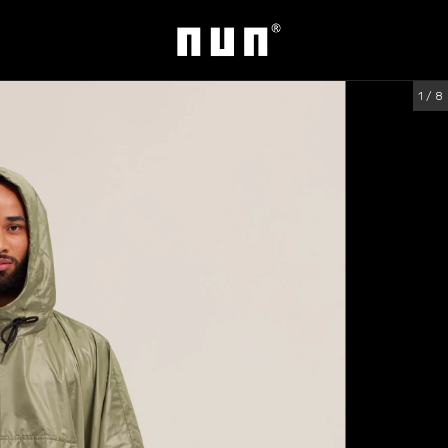
1
/
8