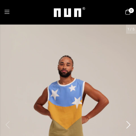
0
1
/
5