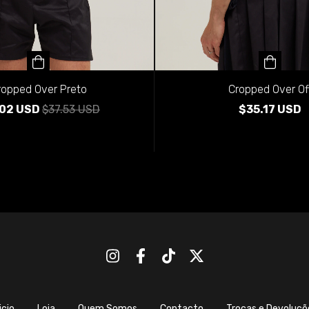
ropped Over Preto
Cropped Over Of
.02 USD
$37.53 USD
$35.17 USD
icio
Loja
Quem Somos
Contacto
Trocas e Devoluçõ