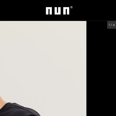
1
/
6