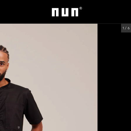
1
/
6