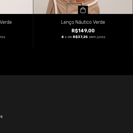
Lenço Náutico Verde
Verde
R$149,00
4
x de
R$37,25
sem juros
ros
es