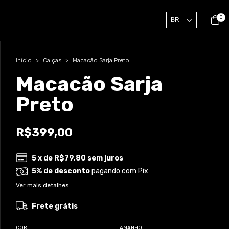
0
Início
>
Calças
>
Macacão Sarja Preto
Macacão Sarja
Preto
R$399,00
5
x de
R$79,80
sem juros
5% de desconto
pagando com Pix
Ver mais detalhes
Frete grátis
COR
TAMANHO