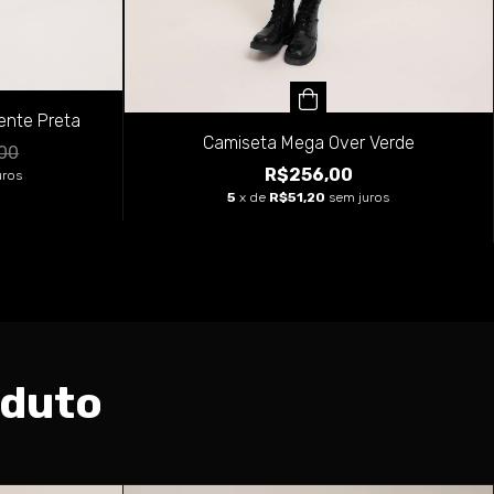
ente Preta
Camiseta Mega Over Verde
00
R$256,00
uros
5
x de
R$51,20
sem juros
oduto