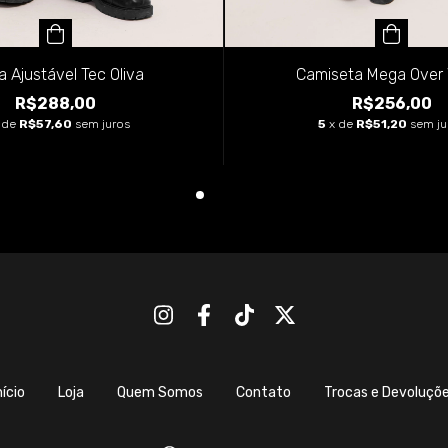
a Ajustável Tec Oliva
Camiseta Mega Over 
R$288,00
R$256,00
 de
R$57,60
sem juros
5
x de
R$51,20
sem ju
nício
Loja
Quem Somos
Contato
Trocas e Devoluçõ