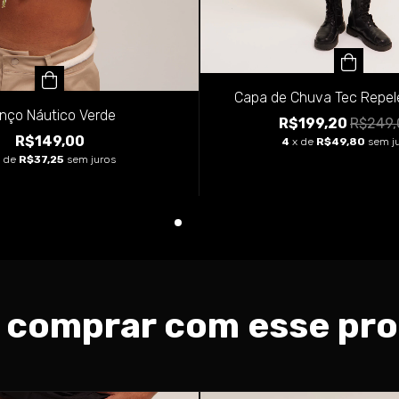
Capa de Chuva Tec Repel
nço Náutico Verde
R$199,20
R$249,
R$149,00
4
x de
R$49,80
sem j
x de
R$37,25
sem juros
 comprar com esse pr