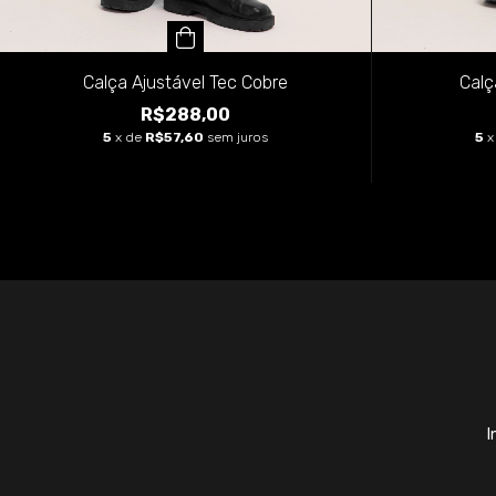
Calç
Calça Ajustável Tec Cobre
R$288,00
5
x
5
x de
R$57,60
sem juros
I