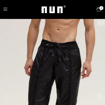
0
1
/
6